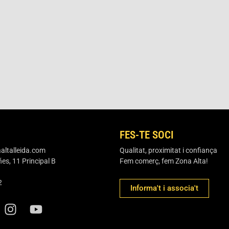
FES-TE SOCI
ltalleida.com
Qualitat, proximitat i confiança
es, 11 Principal B
Fem comerç, fem Zona Alta!
2
Informa't i associa't