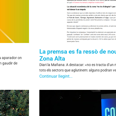
La premsa es fa ressò de nou
Zona Alta
ou aparador on
n gaudir de
Diari la Mañana: A destacar: «no es tracta d’un 
tots els sectors que aglutinem: alguns podran v
Continuar llegint...