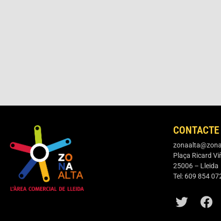
CONTACTE
zonaalta@zonaa
Plaça Ricard Viñ
25006 – Lleida
Tel: 609 854 07