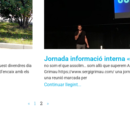
Jornada informació interna «
quest divendres dia
no som el que assolim… som allò que superem Ai
 d’encaix amb els
Grimau https://www.sergigrimau.com/ una jornad
una reunió marcada per
Continuar llegint...
«
1
2
»