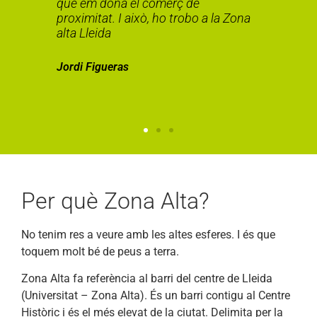
t
que em dóna el comerç de
s
proximitat. I això, ho trobo a la Zona
c
alta Lleida
s
t
Jordi Figueras
A
Per què Zona Alta?
No tenim res a veure amb les altes esferes. I és que
toquem molt bé de peus a terra.
Zona Alta fa referència al barri del centre de Lleida
(Universitat – Zona Alta). És un barri contigu al Centre
Històric i és el més elevat de la ciutat. Delimita per la