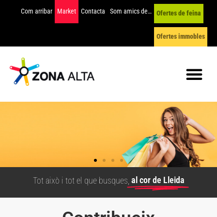
Com arribar
Market
Contacta
Som amics de…
Ofertes de feina
Ofertes immobles
al cor de Lleida
Tot això i tot el que busques,