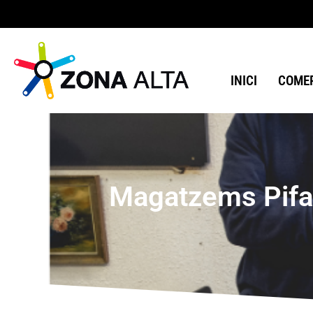
INICI
COMER
Magatzems Pifarr