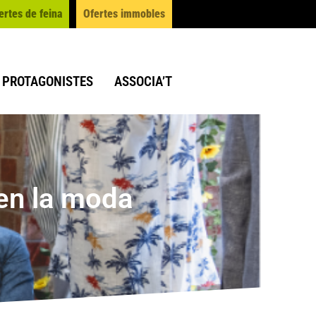
ertes de feina
Ofertes immobles
PROTAGONISTES
ASSOCIA’T
 en la moda