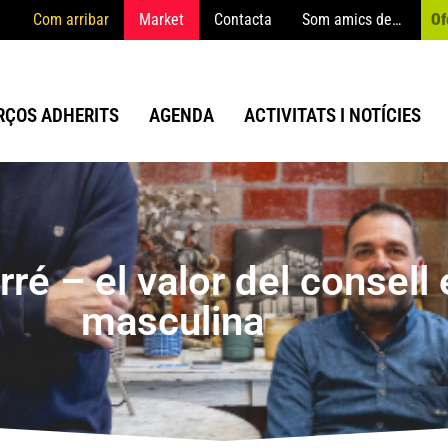
Com arribar
Market
Contacta
Som amics de…
Of
ÇOS ADHERITS
AGENDA
ACTIVITATS I NOTÍCIES
é – el valor del consell
masculina