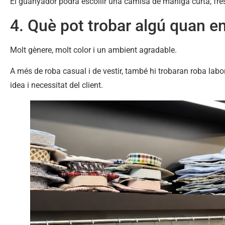
El guanyador podrà escollir una camisa de màniga curta, fres
4. Què pot trobar algú quan en
Molt gènere, molt color i un ambient agradable.
A més de roba casual i de vestir, també hi trobaran roba labo
idea i necessitat del client.