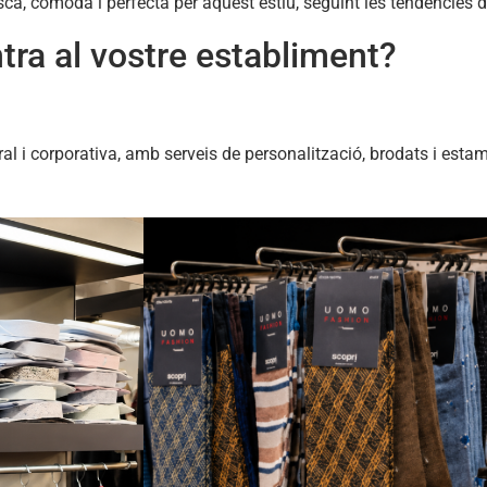
ca, còmoda i perfecta per aquest estiu, seguint les tendències 
tra al vostre establiment?
ral i corporativa, amb serveis de personalització, brodats i est