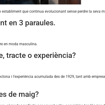
n establiment que continua evolucionant sense perdre la seva m
ent en 3 paraules.
ènere en moda masculina.
e, tracte o experiència?
utòctona i l’experiència acumulada des de 1929, tant amb empres
mes de maig?