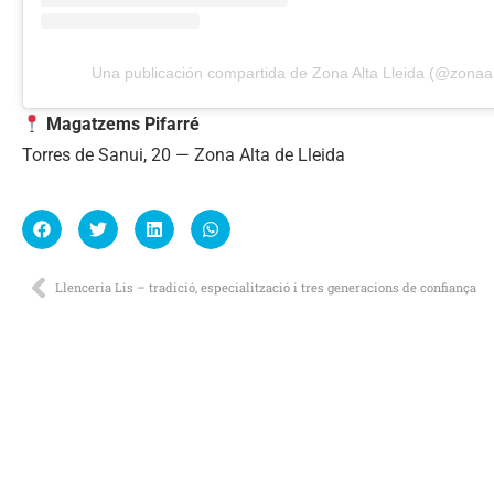
Una publicación compartida de Zona Alta Lleida (@zonaalt
Magatzems Pifarré
Torres de Sanui, 20 — Zona Alta de Lleida
Llenceria Lis – tradició, especialització i tres generacions de confiança