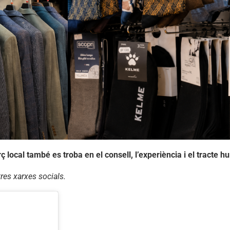
ocal també es troba en el consell, l’experiència i el tracte h
res xarxes socials.