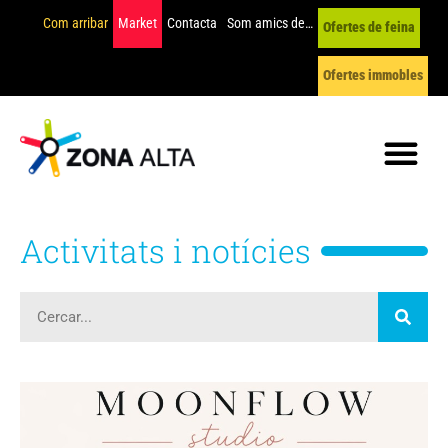
Com arribar
Market
Contacta
Som amics de…
Ofertes de feina
Ofertes immobles
Activitats i notícies