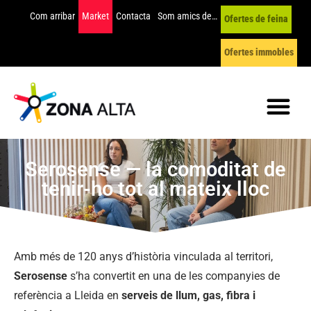
Com arribar
Market
Contacta
Som amics de…
Ofertes de feina
Ofertes immobles
Serosense — la comoditat de
tenir-ho tot al mateix lloc
Amb més de 120 anys d’història vinculada al territori,
Serosense
s’ha convertit en una de les companyies de
referència a Lleida en
serveis de llum, gas, fibra i