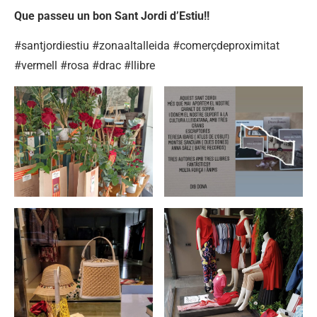
Que passeu un bon Sant Jordi d’Estiu!!
#santjordiestiu #zonaaltalleida #comerçdeproximitat
#vermell #rosa #drac #llibre