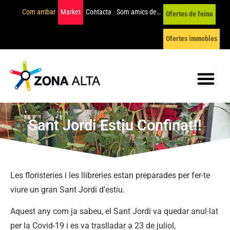
Com arribar
Market
Contacta
Som amics de…
Ofertes de feina
Ofertes immobles
Sant Jordi Estiu Confinat!!
Les floristeries i les llibreries estan preparades per fer-te
viure un gran Sant Jordi d’estiu.
Aquest any com ja sabeu, el Sant Jordi va quedar anul·lat
per la Covid-19 i es va traslladar a 23 de juliol,