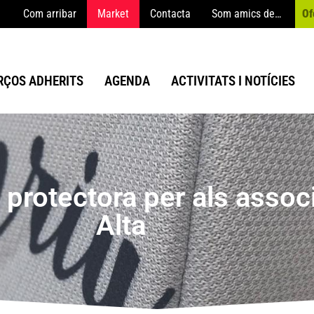
Com arribar
Market
Contacta
Som amics de…
Of
ÇOS ADHERITS
AGENDA
ACTIVITATS I NOTÍCIES
 protectora per als assoc
Alta