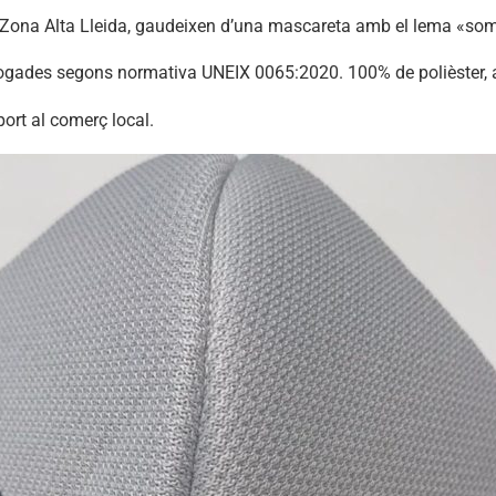
a Zona Alta Lleida, gaudeixen d’una mascareta amb el lema «som
logades segons normativa UNEIX 0065:2020. 100% de polièster, a
port al comerç local.