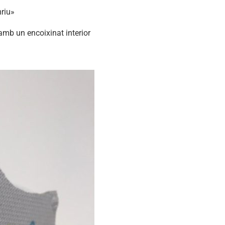
riu»
mb un encoixinat interior