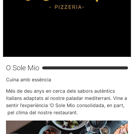
O Sole Mio
Cuina amb essència
Més de deu anys en cerca dels sabors autèntics
italians adaptats al nostre paladar mediterrani. Vine a
sentir l’experiència ‘O Sole Mio consolidada, en part,
pel clima del nostre restaurant.