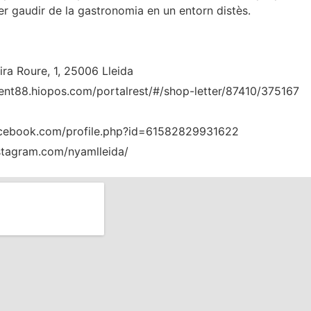
er gaudir de la gastronomia en un entorn distès.
ira Roure, 1, 25006 Lleida
lient88.hiopos.com/portalrest/#/shop-letter/87410/375167
acebook.com/profile.php?id=61582829931622
stagram.com/nyamlleida/