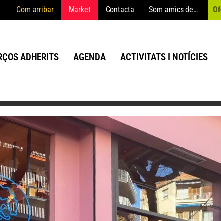
Com arribar
Market
Contacta
Som amics de…
Of
ÇOS ADHERITS
AGENDA
ACTIVITATS I NOTÍCIES