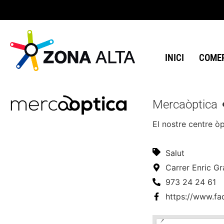
INICI
COMER
Mercaòptica
El nostre centre ò
Salut
Carrer Enric G
973 24 24 61
https://www.fa