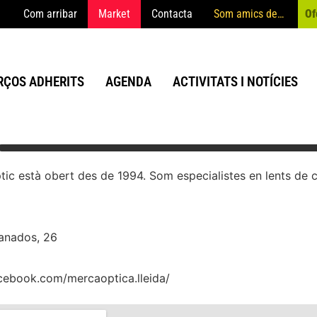
Com arribar
Market
Contacta
Som amics de…
Of
ÇOS ADHERITS
AGENDA
ACTIVITATS I NOTÍCIES
ptic està obert des de 1994. Som especialistes en lents de c
ranados, 26
cebook.com/mercaoptica.lleida/