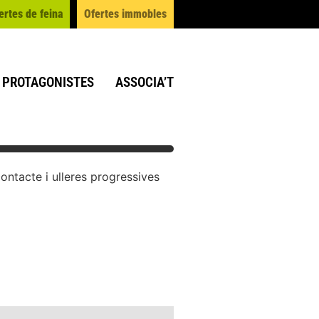
ertes de feina
Ofertes immobles
PROTAGONISTES
ASSOCIA’T
ontacte i ulleres progressives