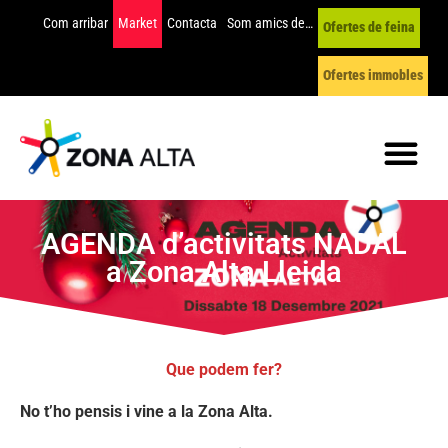
Com arribar
Market
Contacta
Som amics de…
Ofertes de feina
Ofertes immobles
AGENDA d’activitats NADAL
a Zona Alta Lleida
Que podem fer?
No t’ho pensis i vine a la Zona Alta.